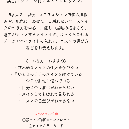
美肌マッサージ付フルメイクレッスン）
－5才見え！現役エステティシャン直伝の肌悩
みや、肌色に合わせた一日崩れないベースメイ
クの作り方を中心に、難しい眉毛の描き方や、
魅力がアップするアイメイク、ふっくら見せる
チークやハイライトの入れ方、コスメの選び方
などをお伝えします。
〈こんな方におすすめ〉
・基本的なメイクの仕方を学びたい
・若いときのままのメイクを続けている
・シミや肝斑に悩んでいる
・自分に合う眉毛がわからない
・メイクしても疲れて見られる
・コスメの色選びがわからない
スペシャル特典
①顔タイプ診断®パンフレット
②メイクカラーカード