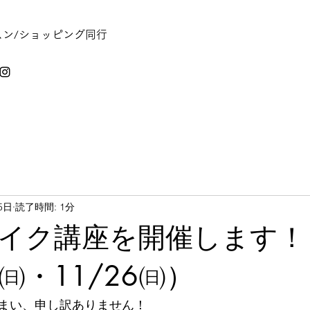
スン/ショッピング同行
5日
読了時間: 1分
イク講座を開催します！
2㈰・11/26㈰）
まい、申し訳ありません！